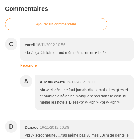
Commentaires
Ajouter un commentaire
C
careli
16/11/2012 10:56
<br /> ça fait loin quand même ! mdrrrrrrrrrr<br />
Répondre
A
Aux fils d'Arts
19/11/2012 13:11
<br /> <br /> il ne faut jamais dire jamais. Les gîtes et
chambres d'hôtes ne manquent pas dans le coin, ni
même les hôtels. Bises<br /> <br /> <br /> <br />
D
Danaou
16/11/2012 10:38
<br /> scrogneuneu... t'as même pas vu mes 10cm de dentelle