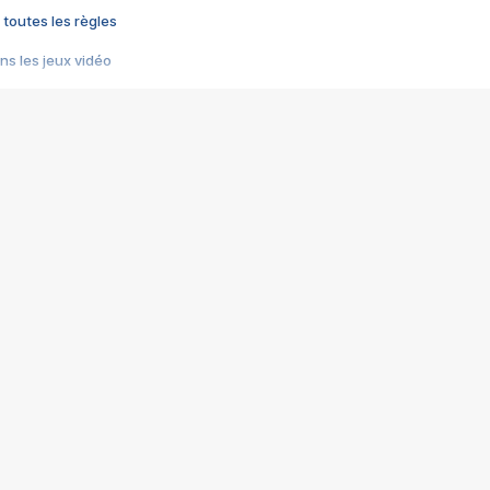
 toutes les règles
s les jeux vidéo
us choquant de Rockstar ? - Le scandale BULLY
e plus moche de Steam
du RÊVE tourne au CAUCHEMAR
pendant 8 heures
it… à tort
umiliés par un jeu vidéo
ire - Final Fantasy 8
ti un empire - Age of Empires
story DOFUS
tard, il crée l'un des pires jeux de tous les temps, MindsEye.