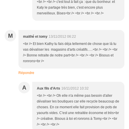
<br /> <br /> c'est tout à fait ça : que du bonheur. et
Katy le partage très bien, c'est encore plus
merveilleux. Bises<br /> <br /> <br /> <br />
M
maithé et tomy
13/11/2012 06:22
<br /> Et bien Kathy tu fais déja tellement de chose que là tu
vas dévaliser les magasins d'arts créatifs......<br /> <br /> <br
/> Bonne retraite de notre part<br /> <br /> <br /> Bisous et
ronrons<br />
Répondre
A
Aux fils d'Arts
16/11/2012 10:32
<br /> <br /> Oh elle n'a même pas besoin d'aller
dévaliser les boutiques car elle recycle beaucoup de
choses. En ce moment elle fait provision de pots de
yaourts vides. C'est une retraitée économe et très<br
/> créative. Bisous à toi et ronrons à Tomy.<br /> <br
/> <br /> <br />