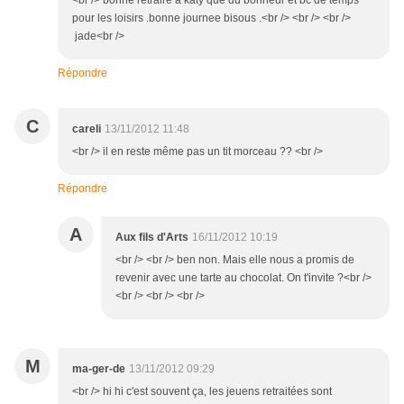
<br /> bonne retraire a katy que du bonheur et bc de temps
pour les loisirs .bonne journee bisous .<br /> <br /> <br />
jade<br />
Répondre
C
careli
13/11/2012 11:48
<br /> il en reste même pas un tit morceau ?? <br />
Répondre
A
Aux fils d'Arts
16/11/2012 10:19
<br /> <br /> ben non. Mais elle nous a promis de
revenir avec une tarte au chocolat. On t'invite ?<br />
<br /> <br /> <br />
M
ma-ger-de
13/11/2012 09:29
<br /> hi hi c'est souvent ça, les jeuens retraitées sont