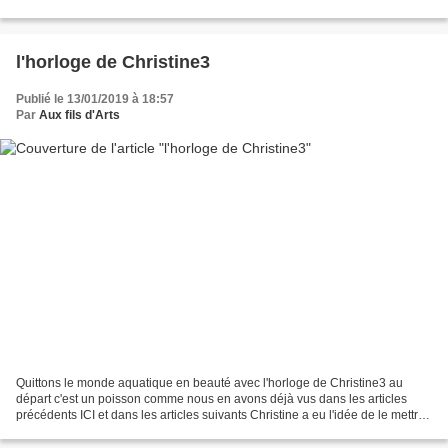
Normal c'est le même kit Attention...
l'horloge de Christine3
Publié le 13/01/2019 à 18:57
Par
Aux fils d'Arts
Quittons le monde aquatique en beauté avec l'horloge de Christine3 au
départ c'est un poisson comme nous en avons déjà vus dans les articles
précédents ICI et dans les articles suivants Christine a eu l'idée de le mettre
en valeur sur une ardoise bretonne...