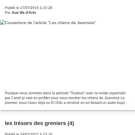
Publié le 27/07/2015 à 23:28
Par
Aux fils d'Arts
Puisque nous sommes dans la période "Toutous" avec la ronde organisée
par Careli je vais en profiter pour vous montrer les chiens de Jeannine Le
premier, vous l'avez déjà vu ICI Elle a récidivé en en faisant un autre toujours
de Michel Jourde Le voici Et...
les trésors des greniers (4)
Publié le 24/07/2015 à 23:16