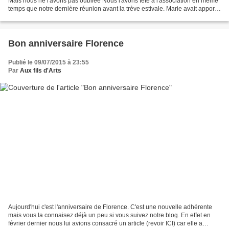
Mais nous ne l'avons pas oubliée Nous l'avons fêté à l'association en même
temps que notre dernière réunion avant la trève estivale. Marie avait apporté
deux très appétissantes...
Bon anniversaire Florence
Publié le 09/07/2015 à 23:55
Par
Aux fils d'Arts
Aujourd'hui c'est l'anniversaire de Florence. C'est une nouvelle adhérente
mais vous la connaisez déjà un peu si vous suivez notre blog. En effet en
février dernier nous lui avions consacré un article (revoir ICI) car elle a