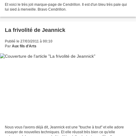
Et voici le très joli marque-page de Cendrillon. Il est d'un bleu très pale qui
lui sied à merveille. Bravo Cendrillon.
La frivolité de Jeannick
Publié le 27/03/2011 à 00:10
Par
Aux fils d'Arts
Nous vous l'avons déjà dit, Jeannick est une "touche à tout" et elle adore
essayer de nouvelles techniques. Et elle réussit très bien ce qu'elle