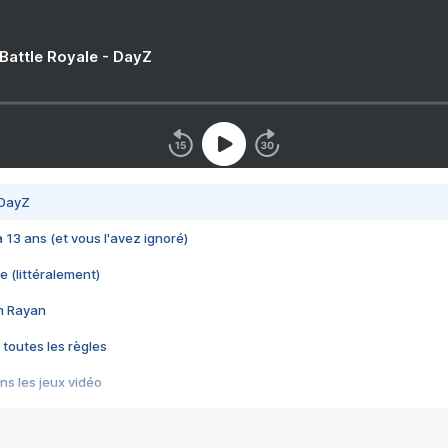
 Battle Royale - DayZ
 DayZ
 a 13 ans (et vous l'avez ignoré)
e (littéralement)
im Rayan
 toutes les règles
s les jeux vidéo
us choquant de Rockstar ? - Le scandale BULLY