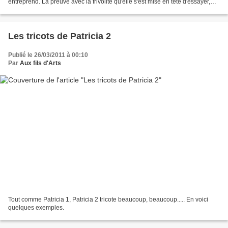
entreprend. La preuve avec la frivolité qu'elle s'est mise en tête d'essayer,
apprenant seule ou presque en...
Les tricots de Patricia 2
Publié le 26/03/2011 à 00:10
Par
Aux fils d'Arts
Tout comme Patricia 1, Patricia 2 tricote beaucoup, beaucoup..... En voici
quelques exemples.