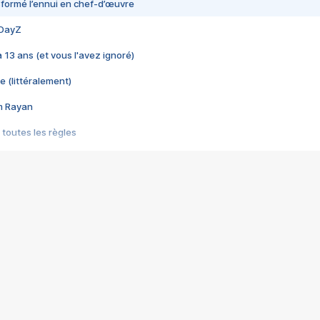
nsformé l’ennui en chef-d’œuvre
 DayZ
 a 13 ans (et vous l'avez ignoré)
e (littéralement)
im Rayan
 toutes les règles
s les jeux vidéo
us choquant de Rockstar ? - Le scandale BULLY
e plus moche de Steam
du RÊVE tourne au CAUCHEMAR
pendant 8 heures
it… à tort
umiliés par un jeu vidéo